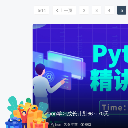
5/14
上一页
2
3
4
5
Python学习成长计划66～70天
Python
5 年前
662