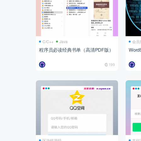
C/C++
Java
会员
程序员必读经典书单（高清PDF版）
Wor
199
区块链源码
支付