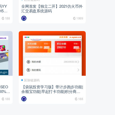
码YY
全网首发【独立二开】2021仿火币外
H5支
汇交易盘系统源码
平台
188
1999
区块链源码
 SEO
【袋鼠投资学习版】带计步跑步功能|
100%中
余额宝功能|早起打卡功能|积分商城
金融众筹
188
188