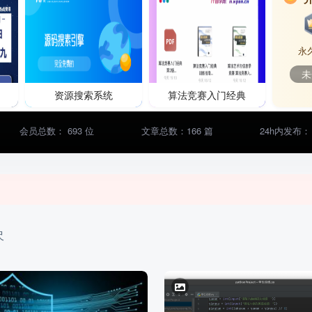
永
未
资源搜索系统
算法竞赛入门经典
会员总数： 693 位
文章总数：166 篇
24h内发布： 
尺