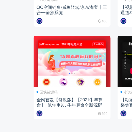
QQ空间钓鱼/咸鱼转转/京东淘宝十三
【视频
合一全套系统
通道/
付通道
188
区块链源码
小说
全网首发【修改版】【2021牛年算
【独
命】, 鼠年重改, 牛年算命全新源码
采集百
梦内
699