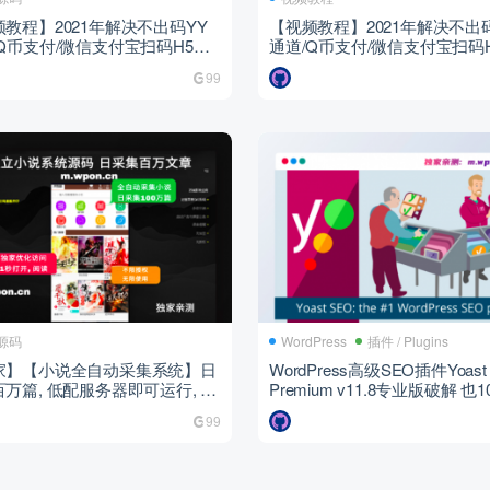
教程】2021年解决不出码YY
【视频教程】2021年解决不出
Q币支付/微信支付宝扫码H5支
通道/Q币支付/微信支付宝扫码
/YY支付/免签约易支付平台
付通道/YY支付/免签约易支付
99
源码
WordPress
插件 / Plugins
家】【小说全自动采集系统】日
WordPress高级SEO插件Yoast
万篇, 低配服务器即可运行, 织
Premium v11.8专业版破解 也
核
文汉化
99