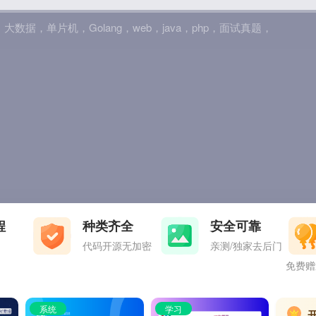
，
大数据
，
单片机
，
Golang
，
web
，
java
，
php
，
面试真题
，
程
种类齐全
安全可靠
代码开源无加密
亲测/独家去后门
免费赠
系统
学习