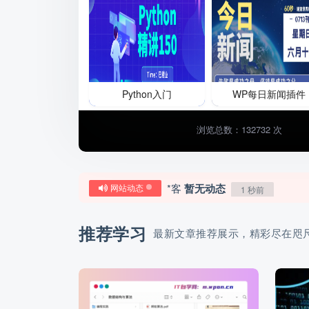
Python入门
WP每日新闻插件
浏览总数：132732 次
*客
暂无动态
1 秒前
网站动态
推荐学习
最新文章推荐展示，精彩尽在咫