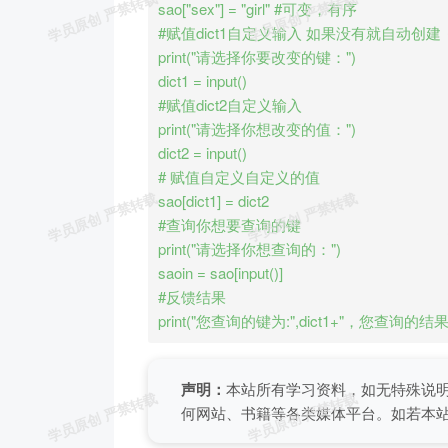
sao["sex"] = "girl" #可变，有序

#赋值dict1自定义输入 如果没有就自动创建

print("请选择你要改变的键：")

dict1 = input()

#赋值dict2自定义输入

print("请选择你想改变的值：")

dict2 = input()

# 赋值自定义自定义的值

sao[dict1] = dict2

#查询你想要查询的键

print("请选择你想查询的：")

saoin = sao[input()]

#反馈结果

print("您查询的键为:",dict1+"，您查询的结果：
声明：
本站所有学习资料，如无特殊说
何网站、书籍等各类媒体平台。如若本