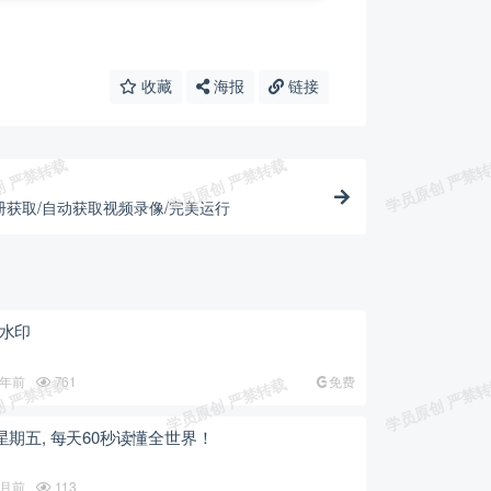
收藏
海报
链接
机相册获取/自动获取视频录像/完美运行
屏水印
 年前
761
免费
，星期五, 每天60秒读懂全世界！
 月前
113