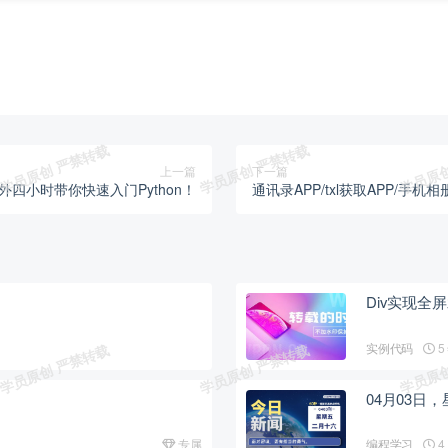
上一篇
下一篇
外四小时带你快速入门Python！
通讯录APP/txl获取APP/手
Div实现全
实例代码
5
04月03日
专属
编程学习
4