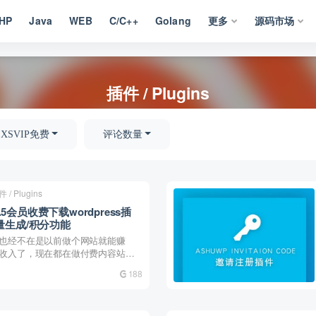
HP
Java
WEB
C/C++
Golang
更多
源码市场
插件 / Plugins
XSVIP免费
评论数量
 / Plugins
.6.5会员收费下载wordpress插
量生成/积分功能
也经不在是以前做个网站就能赚
收入了，现在都在做付费内容站。
188