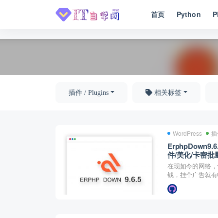
首页
Python
P
全部
插件 / Plugins
相关标签
WordPress
插件
ErphpDown9
件/美化/卡密批
在现如今的网络，
钱，挂个广告就有
相...