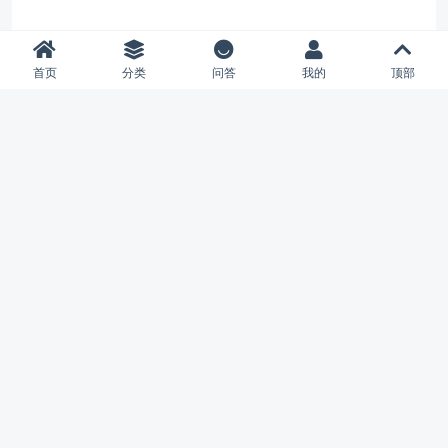
首页
分类
问答
我的
顶部
夏柔专注WordPress五年，从事 WordPress 主题开发、小程序
开发，并提供有保障的维护及售后。做高品质 WordPress 网站
认准 夏柔。
友情链接
夏柔的博Blog
夏柔的主页
公益IDC
免费图床